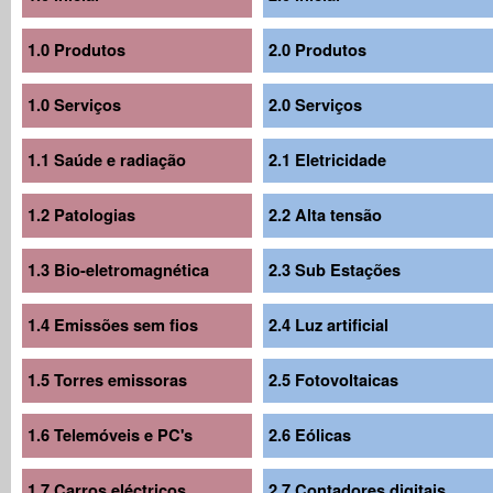
1.0 Produtos
2.0 Produtos
1.0 Serviços
2.0 Serviços
1.1 Saúde e radiação
2.1 Eletricidade
1.2 Patologias
2.2 Alta tensão
1.3 Bio-eletromagnética
2.3 Sub Estações
1.4 Emissões sem fios
2.4 Luz artificial
1.5 Torres emissoras
2.5 Fotovoltaicas
1.6 Telemóveis e PC's
2.6 Eólicas
1.7 Carros eléctricos
2.7 Contadores digitais