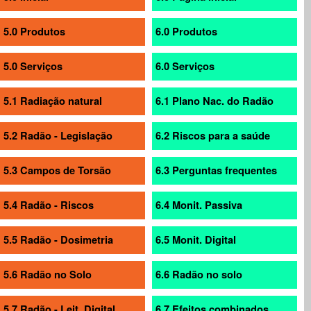
5.0 Produtos
6.0 Produtos
5.0 Serviços
6.0 Serviços
5.1 Radiação natural
6.1 Plano Nac. do Radão
5.2 Radão - Legislação
6.2 Riscos para a saúde
5.3 Campos de Torsão
6.3 Perguntas frequentes
5.4 Radão - Riscos
6.4 Monit. Passiva
5.5 Radão - Dosimetria
6.5 Monit. Digital
5.6 Radão no Solo
6.6 Radão no solo
5.7 Radão - Leit. Digital
6.7 Efeitos combinados