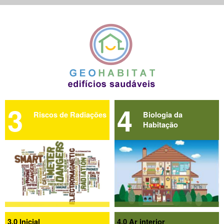
3
4
Riscos de Radiações
Biologia da
Habitação
3.0 Inicial
4.0 Ar interior