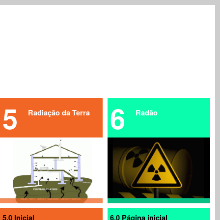
5
6
Radiação da Terra
Radão
5.0 Inicial
6.0 Página inicial