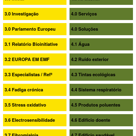
3.0 Investigação
4.0 Serviços
3.0 Parlamento Europeu
4.0 Soluções
3.1 Relatório Bioinitiative
4.1 Água
3.2 EUROPA EM EMF
4.2 Ruído exterior
3.3 Especialistas / Refª
4.3 Tintas ecológicas
3.4 Fadiga crónica
4.4 Sistema respiratório
3.5 Stress oxidativo
4.5 Produtos poluentes
3.6 Electrosensibilidade
4.6 Edifício doente
3.7 Fibromialgia
4.7 Edifício saudável